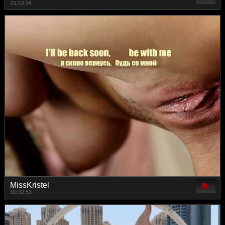
01:12:04
MissKristel
00:32:53