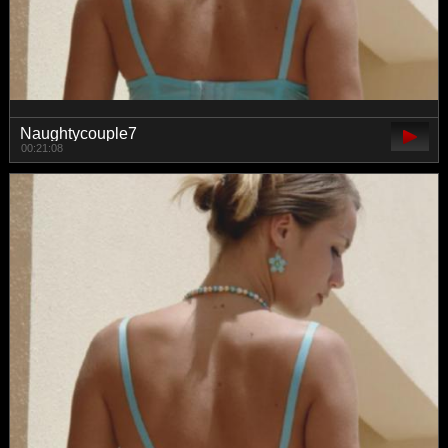
Naughtycouple7
00:21:08