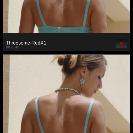
Threesome-RedX1
00:28:42