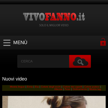
SOLO IL MIGLIOR VIDEO
MENÙ
Nuovi video
Mostra lingue
|
Etnia
|
Eta
|
Colore degli occhi
|
Colore dei capelli
|
Colore pubico
|
Altezza
|
Peso
|
Ordinamento
|
Mostra tag