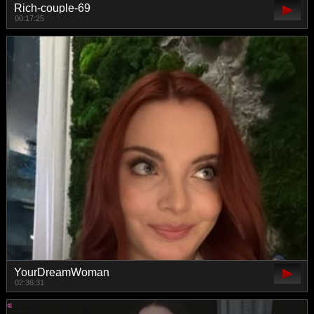
Rich-couple-69
00:17:25
YourDreamWoman
02:36:31