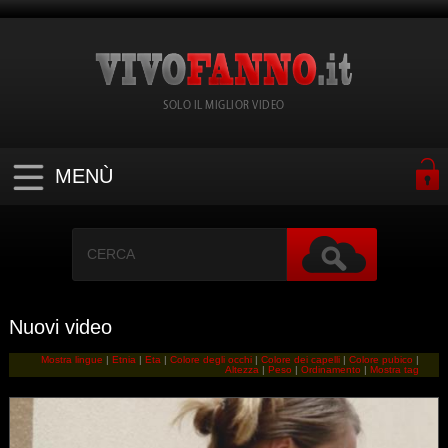
SOLO IL MIGLIOR VIDEO
MENÙ
Nuovi video
Mostra lingue
|
Etnia
|
Eta
|
Colore degli occhi
|
Colore dei capelli
|
Colore pubico
|
Altezza
|
Peso
|
Ordinamento
|
Mostra tag