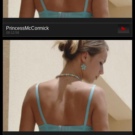
PrincessMcCormick
00:12:58