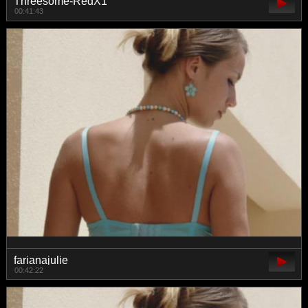
Threesome-RedX1
00:41:43
farianajulie
00:42:22