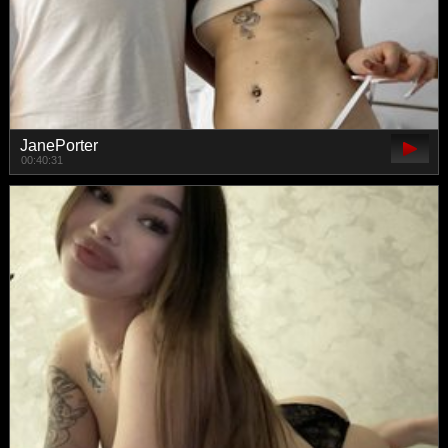
JanePorter
00:40:31