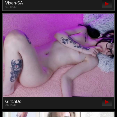
Vixen-SA
01:49:32
GlitchDoll
06:15:47