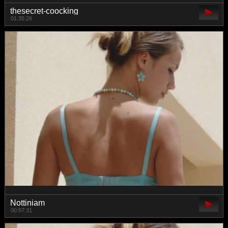
thesecret-coocking
01:35:26
Nottiniam
00:57:31