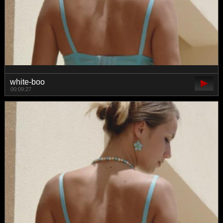
white-boo
00:09:27