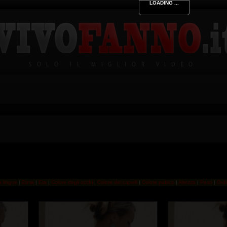
LOADING ...
LOADING ...
LOADING ...
LOADING ...
SOLO IL MIGLIOR VIDEO
a lingue
|
Etnia
|
Eta
|
Colore degli occhi
|
Colore dei capelli
|
Colore pubico
|
Altezza
|
Peso
|
Ord