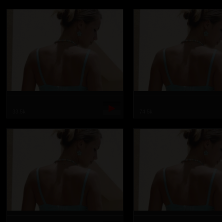
33.5k
74.5k