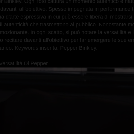
Pepper Binkley. Ogni foto cattura un momento autentico e nat
 davanti all'obiettivo. Spesso impegnata in performance t
 d'arte espressiva in cui può essere libera di mostrarsi s
 di autenticità che trasmettono al pubblico. Nonostante mo
mozionante. In ogni scatto, si può notare la versatilità e 
 o recitare davanti all'obiettivo per far emergere le sue e
ntaneo. Keywords inserita: Pepper Binkley.
Versatilità Di Pepper