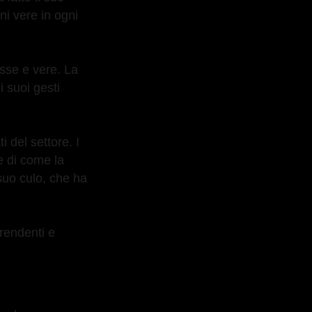
ni vere in ogni
esse e vere. La
i suoi gesti
i del settore. I
 e di come la
suo culo, che ha
prendenti e