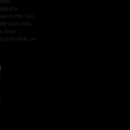
urale,
eatrali e
enza filtri. Ciò
lte siano foto
la forza
mozioni vere. Le