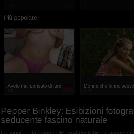
84.2k
47.7k
Più popolare
Avete mai pensato di fare
Donne che fanno sess
1.3k
14.1k
sesso con le bambole
casalingo come unico
gonfiabili?
pensiero?
Pepper Binkley: Esibizioni fotogra
seducente fascino naturale
La spontaneità è una delle caratteristiche più apprezzate n