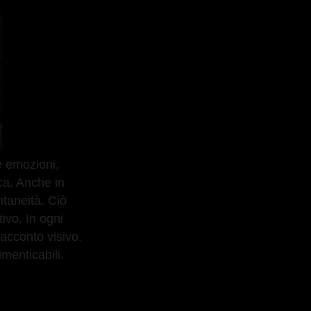
se emozioni,
ca. Anche in
ntaneità. Ciò
ivo. In ogni
acconto visivo.
imenticabili.