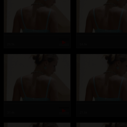
28.9k
54.6k
37.4k
27.5k