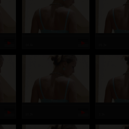
34.4k
85.3k
10.3k
2.1k