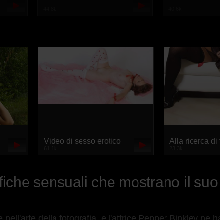
44.8k
40.6k
o
Video di sesso erotico
Alla ricerca di
61.1k
23.3k
con donne che sanno
con sesso espl
quello che hanno
c'è tutto!
fiche sensuali che mostrano il suo
ell'arte della fotografia, e l'attrice Pepper Binkley ne ha