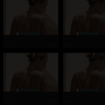
67.2k
89.2k
64.6k
27.2k