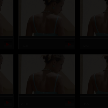
78.2k
33.6k
25.0k
89.2k