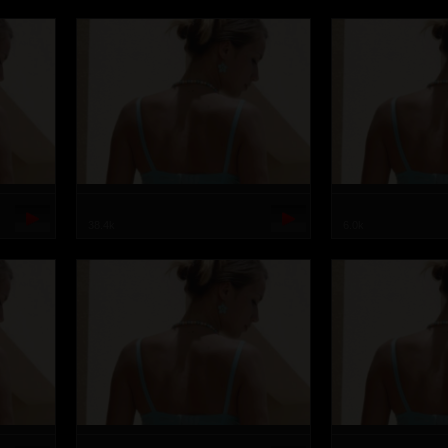
38.4k
6.0k